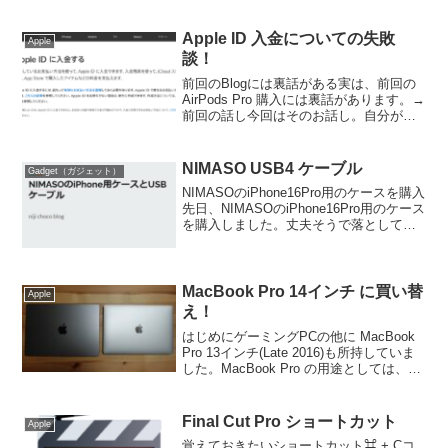
ついての失敗談！返信がまったくこない
ので、サポートの方もあきれて、無視し
てると思ってました。が、返信メールが
Apple ID 入金についての失敗
Apple
返っ...
談！
前回のBlogには裏話がある実は、前回の
AirPods Pro 購入には裏話があります。→
前回の話し今回はそのお話し。自分が間
違ったことを書いてきます。同じ間違い
をする人がいなくなるようにと。（同じ
間違いする人いないか笑）Apple ID ...
NIMASO USB4 ケーブル
Gadget（ガジェット）
NIMASOのiPhone16Pro用のケースを購入
先日、NIMASOのiPhone16Pro用のケース
を購入しました。丈夫そうで落としても
しっかり守ってくれそうです。問題発生
しかし、AnkerのThunderbolt4ケーブルが
ケースと干...
MacBook Pro 14インチ に買い替
Apple
え！
はじめにゲーミングPCの他に MacBook
Pro 13インチ(Late 2016)も所持していま
した。MacBook Pro の用途としては、
YouTubeにあげる動画の編集や iPhone の
母艦（音楽入れたり）で使ってました。
この度...
Final Cut Pro ショートカット
Apple
覚えておきたいショートカット⌘ + Cコ