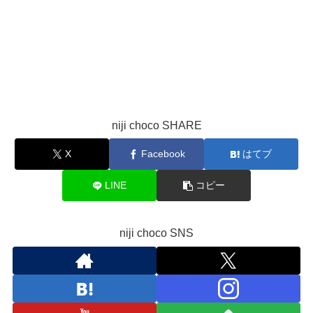
niji choco SHARE
X
Facebook
はてブ
LINE
コピー
niji choco SNS