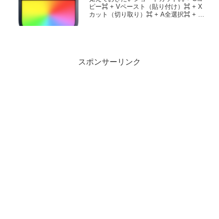
ピー⌘ + Vペースト（貼り付け）⌘ + X
カット（切り取り）⌘ + A全選択⌘ + Z
元に戻る⌘ + Shift + Zやり直し
スポンサーリンク