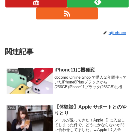
niji choco
関連記事
iPhone11に機種変
iPhone
docomo Online Shop で購入２年間使って
いたiPhone8Plusブラックから
(256GB)iPhone11ブラック(256GB)に機種
変更しました。docomo Online Shop で注
文、購入しました。ポイントあるか...
【体験談】Apple サポートとのや
Apple
りとり
メールが返ってきた！Apple ID に入金し
てしまった件で、どうにかならないか問
い合わせしてました。→Apple ID 入金に