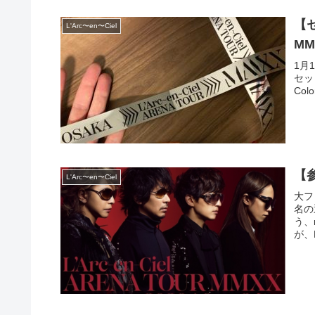
【セ
L'Arc〜en〜Ciel
M
1月1
セット
Colo
【参
L'Arc〜en〜Ciel
大フ
名の
う、
が、