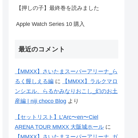
【押しの子】最終巻を読みました
Apple Watch Series 10 購入
最近のコメント
【MMXX】さいたまスーバーアリーナ_ら
るく饅しえる編
に
【MMXX】ラルクマロ
ンシエル、らるかみなりおこし_幻のお土
産編 | niji choco Blog
より
【セットリスト】L’Arc〜en〜Ciel
ARENA TOUR MMXX 大阪城ホール
に
【MMXX】さいたまスーパーアリーナ_ガ