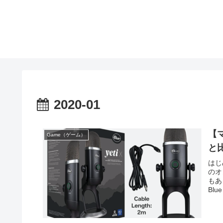
2020-01
【マ
Game（ゲーム）
と
はじ
のオ
もあ
Blu