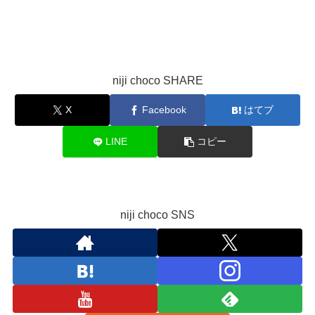
niji choco SHARE
X
Facebook
はてブ
LINE
コピー
niji choco SNS